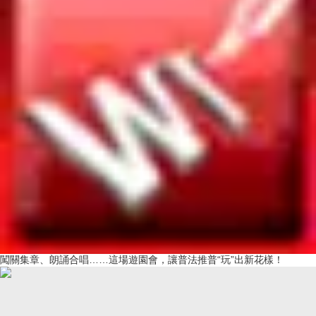
闖關集章、朗誦合唱……這場遊園會，讓普法推普“玩”出新花樣！