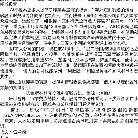
變成現實。
“AI平權為更多人提供了職業再選擇的機會。” 海外短劇賽道的爆發，
驗證了IP與AI內容商業化負責人、光衍映畫（廣州）有限公司創始人陳藜
藜這句話。她給出了一組數據：短劇行業全球收入突破23億美元，2026
年第一季度新上線劇集超12.8萬部，AI生成占比超95%。AIGC視頻已成
為AI行業舉足輕重的存在。她團隊中很多人並非影視專業出身，卻借助AI
工具完成了職業轉型。就是因為AI將製作成本降至傳統模式的十分之一，
周期從兩個月壓縮至一個半月，三五人小團隊也可跑通出海全流程。
“以前大公司的門檻，現在被AI抹平了。” 品尚智能總經理周欣的感受
同樣直接。他觀察到，AI投手、智能客服等數字員工已深度嵌入業務流
程，智能客服使用率達80%，直播間月成本從8萬元降至2萬元。他本人
也從傳統運營轉型為AI工作流設計師，帶領團隊在淘寶AI電商大賽中獲得
優勝獎。“一個人的公司也能做到，”周欣說，“關鍵是你願不願意和AI學習
共生。”
活動還組織專題實訓，提供AI情報收集係統搭建、個人AI助理配置等
方麵的實操培訓。
與會者在相互交流AI實戰方法。圖源：活動方
研討會外，行業交流熱情不減。記者在會場外看到，不少與會者在茶
歇環節交換聯係方式，圍繞各自業務場景開展深度交流。
據悉，“超級OPC共創日”是灣區數字經濟超級個體聯盟
（GBA OPC Alliance）打造的月度特色IP活動，今後將在粵港澳大灣區
（廣東）人才港定期舉辦，持續連接企業AI應用需求與灣區創新創業資
源。
撰文：伍淑嫻
Tags：