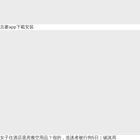
京麥app下載安裝
女子住酒店退房搬空用品？假的，造謠者被行拘5日｜破謠局