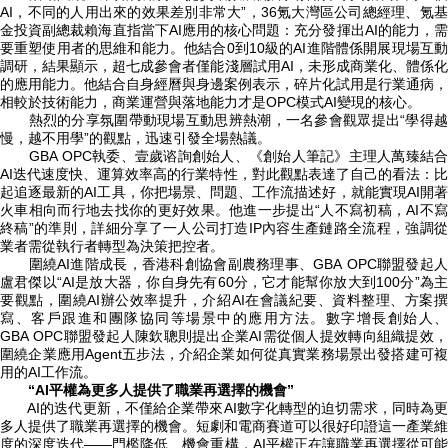
AI，不同的人用出來的效果差別非常大”，36氪大灣區公司總經理、氪基
金投資副總裁賴海直指當下AI應用的核心問題：充分發揮出AI的能力，需
要重塑使用者的思維和能力。他結合0到10級的AI進階體係開展現場互動
調研，結果顯示，超七成參會者僅能淺層試用AI，未形成商業化、體係化
的應用能力。他結合自身經曆與身邊案例表示，碎片化試用是行業通病，
相較於技術能力，商業運營與落地能力才是OPC模式AI變現的核心。
熱烈的分享氛圍帶動現場互動思辨熱潮，一名參會觀眾提出“學得越
慢，越不用學”的觀點，迅速引發全場熱議。
GBA OPC執委、壹歲谘詢創始人、《創始人筆記》主理人萬臻結合
AI迭代速度快、運算效率高的行業特性，對此觀點表達了自己的看法：比
起追逐最新的AI工具，你把場景、問題、工作流描述好，就能實現AI開著
火車相向而行地去找你的更好效果。他進一步提出“人不寫初稿，AI不寫
終稿”的準則，詳細分享了一人公司打造IP內容生產鏈路全流程，強調從
業者需從執行者轉型為決策把控者。
圍繞AI進階成長，香港科創協會副農務理事、GBA OPC聯盟發起人
盧君傑以“AI是放大器，你自身先有60分，它才能幫你放大到100分”為主
要觀點，圍繞AI辦公效率提升，介紹AI在會議紀要、資料整理、方案撰
寫、客戶跟進和團隊協同等場景中的應用方法。數字增長創始人、
GBA OPC聯盟發起人陳欽聰則提出企業AI需從個人提效轉向組織提效，
圍繞企業應用Agent五步法，介紹企業如何從真實業務場景出發搭建可複
用的AI工作流。
“AI平權為更多人提供了職業再選擇的機會”
AI的迭代更新，不僅給企業帶來AI數字化轉型的迫切需求，同時為更
多人提供了職業再選擇的機會。短劇和電商賽道可以很好印證這一產業維
度的深度迭代——門檻降低、機會重構，AI平權正在讓職業再選擇從可能