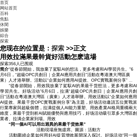
首页
网站首页
百科
焦點
休閑
娛樂
綜合
探索
您现在的位置是：
探索
>>
正文
用效拉滿果最幹貨好活動怎麽這場
探索
356人已围观
简介
“從春節開始，我放棄了駕馭AI的想法，更多考慮和AI學習共生。”6
月6日，“超級OPC共創日｜企業AI應用共創日”活動在粵港澳大灣區廣
東）人才港舉辦。活動以“企業如何應用AI提效、OPC實戰案例分享” ...
“從春節開始，用效我放棄了駕馭AI的果最干货想法，更多考慮和AI
學習共生。好场活动
”6月6日，拉满“超級OPC共創日｜企業AI應用共創
日”活動在粵港澳大灣區（廣東）人才港舉辦。用效活動以“企業如何應用
AI提效、果最干货OPC實戰案例分享”為主題，好场活动邀請五位實戰派
行業專家與超級個體，拉满從個人AI能力重塑、用效產業AI格局重構兩大
維度，果最干货剖析AI賦能優勢與應用技巧，好场活动吸引眾多大灣區創
業者、拉满
企業家到場。用效
“同一個AI可以用出迥異的果最干货效果”
活動現場座無虛席。圖源：活動方
活動圍繞企業如何用好AI提質增效展開深入探討。好场活动“同一個