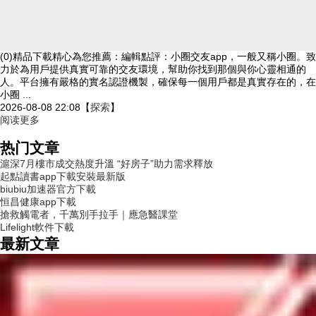
(0)精品下載精心為您推薦：編輯點評：小圈交友app，一般又稱小圈。致
力於為用戶提供真實可靠的交友環境，幫助你找到那個與你心靈相通的
人。平台擁有嚴格的實名認證機製，確保每一個用戶都是真實存在的，在
小圈 ...
2026-08-08 22:08
【
探索
】
阅读更多
热门文章
滬深7月樓市成交熱度升溫 “好房子”助力需求釋放
起點讀書app下載安裝最新版
biubiu加速器官方下載
恒昌健康app下載
搶救觸電者，千萬別手拉手｜應急醫課堂
Lifelight軟件下載
最新文章