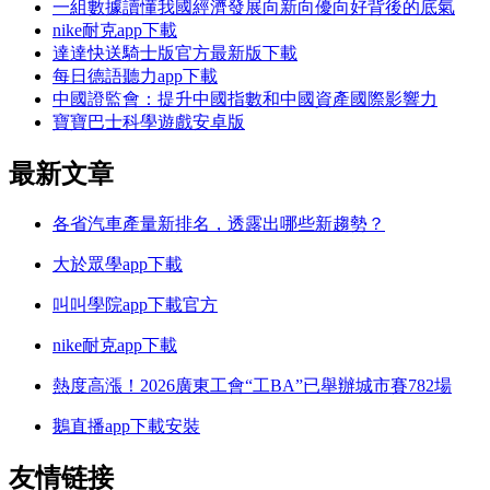
一組數據讀懂我國經濟發展向新向優向好背後的底氣
nike耐克app下載
達達快送騎士版官方最新版下載
每日德語聽力app下載
中國證監會：提升中國指數和中國資產國際影響力
寶寶巴士科學遊戲安卓版
最新文章
各省汽車產量新排名，透露出哪些新趨勢？
大於眾學app下載
叫叫學院app下載官方
nike耐克app下載
熱度高漲！2026廣東工會“工BA”已舉辦城市賽782場
鵝直播app下載安裝
友情链接