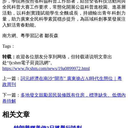
步，學院將按照省科協科普工作部署，結合全省科技活動周與
全民科普大賽工作要求，常態化開展公益科普進校園、進基層
活動，以科創實踐賦能學生全麵成長，持續輸出青年科創力
量，助力廣東全民科學素質穩步提升，為區域科創事業發展注
入鮮活青春動能。
南方網、粵學習記者 鄒長森
Tags：
转载：
欢迎各位朋友分享到网络，但转载请说明文章出
处“fjcshm電子菸資訊網”。
https://www.fjcshm.com/news/19a0899972.html
上一篇：
詞元經濟在南沙“開市” 廣東搶占AI時代生態位｜粵
政周刊
下一篇：
多地發文鼓勵居民裝修既有住房，標準缺失、低價內
卷待解
相关文章