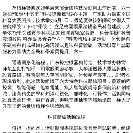
為積極響應2026年廣東省全國科技活動周工作部署，六一
緊扣“奮進‘十五五’ 科技譜新篇”核心主題，广东助力廣東全民
科普大賽開展，技术举办
6月1日，师范廣東技術師範大學人工
智能學院（下稱“學院”）立足校園場景深耕全民科普建設，大
学依托學院優質學科與認知物聯實驗室資源，科普舉辦“科普
浸潤校園 科創點亮青春”“六一”科普體驗主題活動，体验將前
沿硬核科創成果轉化為沉浸式趣味科普體驗，活动以青年誌願
服務力量助力全民科學素質提升。六一
通過圖形化編程，广东操控機器狗前進、技术举办轉彎、
师范互動打招呼；用電腦調節參數，大学讓機器人靈活舞動；
設置路線，科普讓無人車智能駕駛、体验精準停車……記者在
現場看到，此次活動組織了六大特色科技體驗項目，覆蓋編程
控製、智能傳感、無線電能、無人智能設備等多個前沿科創領
域，讓高精尖的學科知識可視化、趣味化、可操作。活動同時
設置集章打卡、製作香囊、趣味幸運抽獎等體驗環節，極大提
升孩子們的參與積極性與體驗感。
科普體驗活動現場
值得一提的是，活動期間學院選拔優秀青年誌願者，組建