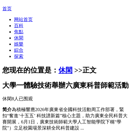
首页
网站首页
百科
焦點
休閑
娛樂
綜合
探索
您现在的位置是：
休閑
>>
正文
大學一體驗技術舉辦六廣東科普師範活動
休閑
8人已围观
简介
為積極響應2026年廣東省全國科技活動周工作部署，緊
扣“奮進‘十五五’ 科技譜新篇”核心主題，助力廣東全民科普大
賽開展，6月1日，廣東技術師範大學人工智能學院下稱“學
院”）立足校園場景深耕全民科普建設 ...