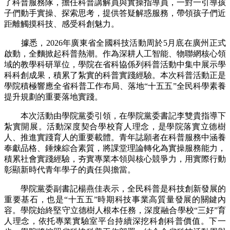
了科普服務隊，擔任科普講解員與實操指導員，一對一引導孩
子們動手實操、探索思考，提供答疑解惑服務，帶領孩子們近
距離觸摸科技、感受科創魅力。
據悉，2026年廣東省全國科技活動周於5月底在廣州正式
啟動，全麵掀起科普熱潮。作為深耕人工智能、物聯網核心領
域的教學科研單位，學院在省科協係列科普活動中集中展示學
科科創成果，積累了紮實的科普實踐經驗。本次科普活動正是
學院積極響應全省科普工作布局、落地“十五五”全民科學素養
提升規劃的重要落地實踐。
本次活動由學院黨委引領，在學院黨委書記李雙貴指導下
紮實開展。活動深度契合學校育人理念，是學院落實立德樹
人、推進實踐育人的重要載體。青年誌願者在科普服務中涵養
奉獻品格、錘煉綜合素質，將課堂理論轉化為實操服務能力，
積累社會實踐經驗，夯實專業本領與核心競爭力，用實際行動
彰顯新時代青年學子的責任與擔當。
學院黨委副書記楊燕佳表示，全民科普是科技創新發展的
重要基石，也是“十五五”時期科技事業高質量發展的關鍵內
容。學院始終堅守立德樹人根本任務，深度融合學校“三好”育
人理念，依托專業實驗室平台持續深挖科創科普價值。下一