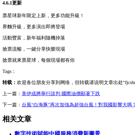
4.6.1更新
票星球新年限定上新，更多功能升級！
界麵升級，更多演出即將登場
活動豐富，新年福利隨機掉落
搶票流暢，一鍵分享快樂現場
搶票就來票星球，每個現場都有你
Tags：
转载：
欢迎各位朋友分享到网络，但转载请说明文章出处“fjcs
上一篇：
美伊或將舉行談判 國際油價顯著下跌
下一篇：
台風“白海豚”再次加強為超強台風！對我國影響大嗎
相关文章
數字技術賦能中國服務消費新圖景