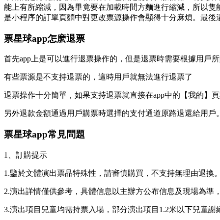
能上有所縮減，因為畢竟要在加載時間方麵進行縮減，所以隻能
是小程序的訂單頁麵中對更改票源操作會顯得十分麻煩。最後還
票星球app怎麽退票
首先app上是可以進行退票操作的，但是退票時需要根據用戶
有些票源是不支持退票的，這時用戶就無法進行退票了
退票操作十分簡單，如果支持退票就直接在app中的【我的】
另外退款金額通過用戶購票時選擇的支付通道原路退還給用戶
票星球app常見問題
1、訂購提示
1.鑒於文體演出票品特殊性，請審慎購買，不支持無理由退換
2.演出詳情僅供參考，具體信息以主辦方公布信息及現場為準
3.演出項目兒童均需持票入場，部分演出項目1.2米以下兒童