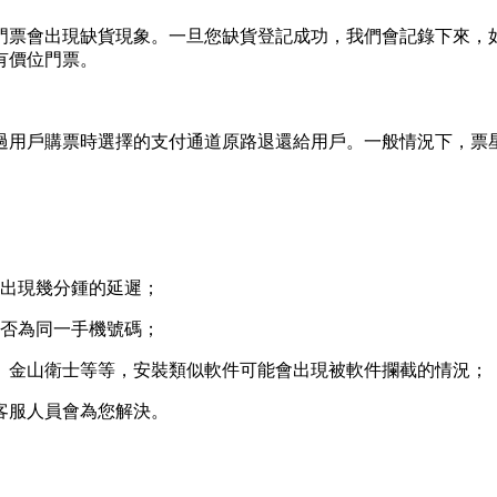
門票會出現缺貨現象。一旦您缺貨登記成功，我們會記錄下來，
有價位門票。
過用戶購票時選擇的支付通道原路退還給用戶。一般情況下，票
會出現幾分鍾的延遲；
是否為同一手機號碼；
士、金山衛士等等，安裝類似軟件可能會出現被軟件攔截的情況；
客服人員會為您解決。