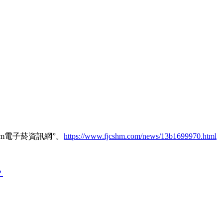
hm電子菸資訊網”。
https://www.fjcshm.com/news/13b1699970.html
？