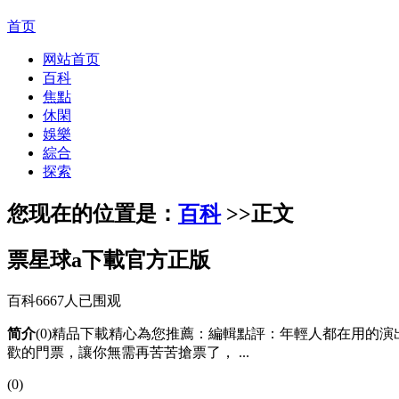
首页
网站首页
百科
焦點
休閑
娛樂
綜合
探索
您现在的位置是：
百科
>>
正文
票星球a下載官方正版
百科
6667人已围观
简介
(0)精品下載精心為您推薦：編輯點評：年輕人都在用的
歡的門票，讓你無需再苦苦搶票了， ...
(0)