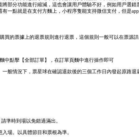
將部分功能進行縮減，這也會讓用戶體驗不好，例如用戶選錯票
有一點就是在支付方麵上，小程序隻能支持微信支付，但是ap
所購買的票據上的退票規則進行退票，這個規則一般可以在票源
頁麵中點擊【全部訂單】，在訂單頁麵中進行操作即可
。一般情況下，票星球在確認退款後的三個工作日內發起原路退
。
，請準時到場以免錯過滿出。
謝絕入場。以具體節目和票根為準。