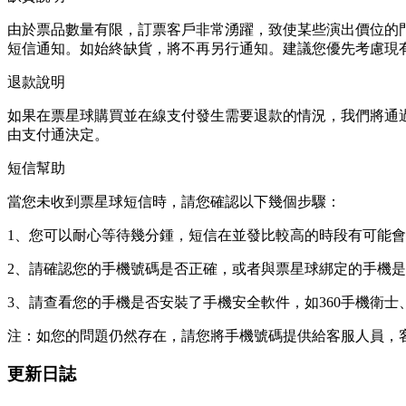
由於票品數量有限，訂票客戶非常湧躍，致使某些演出價位的
短信通知。如始終缺貨，將不再另行通知。建議您優先考慮現
退款說明
如果在票星球購買並在線支付發生需要退款的情況，我們將通
由支付通決定。
短信幫助
當您未收到票星球短信時，請您確認以下幾個步驟：
1、您可以耐心等待幾分鍾，短信在並發比較高的時段有可能
2、請確認您的手機號碼是否正確，或者與票星球綁定的手機
3、請查看您的手機是否安裝了手機安全軟件，如360手機衛
注：如您的問題仍然存在，請您將手機號碼提供給客服人員，
更新日誌