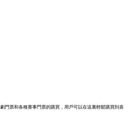
、話劇門票和各種賽事門票的購買，用戶可以在這裏輕鬆購買到喜