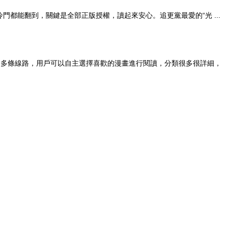
門都能翻到，關鍵是全部正版授權，讀起來安心。追更黨最愛的“光 ...
複了多條線路，用戶可以自主選擇喜歡的漫畫進行閱讀，分類很多很詳細，