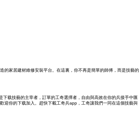
傅打造的家居建材維修安裝平台。在這裏，你不再是簡單的師傅，而是技藝的
是下载技藝的主宰者，訂單的工奇選擇者，自由與高效在你的兵接手中匯
歡迎你的下载
加入。趕快下載工奇兵app，工奇讓我們一同在這個技藝與