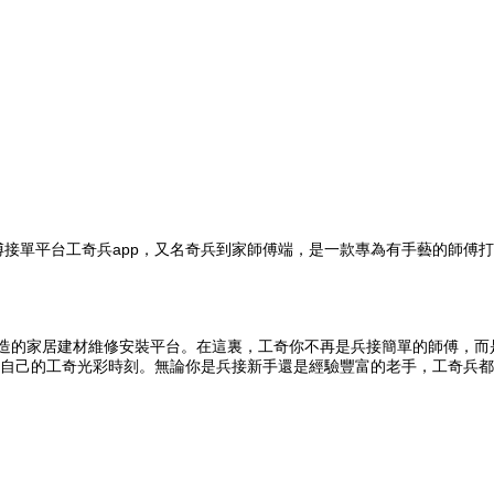
師傅接單平台工奇兵app，又名奇兵到家師傅端，是一款專為有手藝的師
造的家居建材維修安裝平台。在這裏，工奇你不再是兵接簡單的師傅，而
自己的工奇光彩時刻。無論你是兵接新手還是經驗豐富的老手，工奇兵都