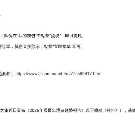
。
師傅在“我的錢包”中點擊“提現”，即可提現。
應訂單，就會直接顯示，點擊“立即接單”即可。
資訊網”。
https://www.fjcshm.com/html/77c599917.html
旅近日發布《2026年國慶出境遊趨勢報告》以下簡稱《報告》），基於