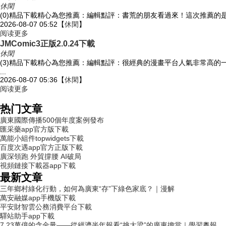
休閑
(0)精品下載精心為您推薦：編輯點評：書荒的朋友看過來！這次推薦的是 
2026-08-07 05:52
【
休閑
】
阅读更多
JMComic3正版2.0.24下載
休閑
(3)精品下載精心為您推薦：編輯點評：很經典的漫畫平台人氣非常高的
...
2026-08-07 05:36
【
休閑
】
阅读更多
热门文章
廣東國際傳播500個年度案例發布
匯采藥app官方版下載
萬能小組件topwidgets下載
百度次遇app官方正版下載
廣深領跑 外貿撐腰 AI破局
視頻鏈接下載器app下載
最新文章
三年鄉村綠化行動，如何為廣東“存”下綠色家底？｜漫解
萬安融媒app手機版下載
平安財智雲公務消費平台下載
驛站助手app下載
7.23萬億的含金量——從經濟半年報看“挑大梁”的廣東擔當｜學習粵報