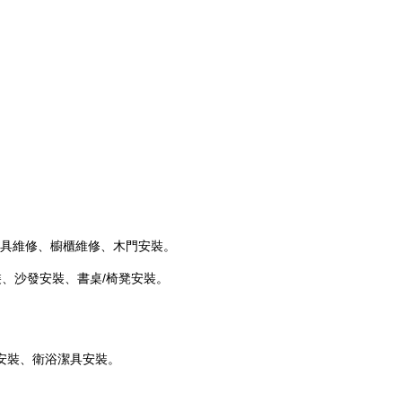
具維修、櫥櫃維修、木門安裝。
裝、沙發安裝、書桌/椅凳安裝。
安裝、衛浴潔具安裝。