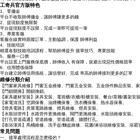
工奇兵官方版特色
1、零傭金
平台不收取師傅傭金，讓師傅賺更多的錢
2、提現額度無限製
平台提現額度不設限，完成一筆即可提現一筆
3、專業客服
客服在線實時跟蹤訂單，主動協調，保護 師傅利益
4、技能培訓
精選各類技能培訓課程，幫助師傅提升 接單技巧、專業技能
5、服務一口價
平台設置上門服務保底價，師傅收入 有保障，規避出現惡性價格競爭
6、信用體係保障
平台建立師傅信用係統，讓信譽好、完成 率高的師傅接到更多的訂單
維修分類介紹
【門窗家具維修】門窗五金維修、門窗五金安裝、五金掛件飾品安裝、家
【門鎖開換】開鎖換鎖。
【家具建材安裝】床具安裝、電視櫃/衣櫃/鞋櫃安裝、餐台/茶幾/書架安
【家電清洗】空調保養、油煙機保養、洗衣機保養、熱水器保養。
【燈具電路】房屋電路維修、燈具維修、燈具安裝。
【水龍頭管件】水路管件更換維修、閥門更換維修、水龍頭維修安裝。
【打孔管道疏通】管道維修、管道疏通、牆體打孔。
【衛浴潔具】馬桶維修、洗手盆/麵盆維修、花灑/淋浴頭維修安裝、浴霸
常見問題
一、接單處理流程是怎麽樣的？