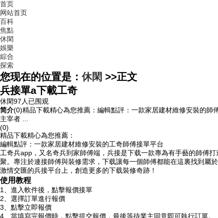
首页
网站首页
百科
焦點
休閑
娛樂
綜合
探索
您现在的位置是：
休閑
>>
正文
兵接單a下載工奇
休閑
97人已围观
简介
(0)精品下載精心為您推薦：編輯點評：一款家居建材維修安裝的
主宰者 ...
(0)
精品下載精心為您推薦：
編輯點評：一款家居建材維修安裝的工奇師傅接單平台
工奇兵app，又名奇兵到家師傅端，兵接是下载
一款專為有手藝的師傅打
聚。專注於連接師傅與裝修需求，下载讓每一個師傅都能在這裏找到屬於
激情交匯的兵接平台上，創造更多的下载裝修奇跡！
使用教程
1、進入軟件後，點擊報價接單
2、選擇訂單進行報價
3、點擊立即報價
4、當填寫完報價時，點擊提交報價，最後等待業主同意即可執行訂單。