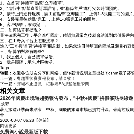
1、在首頁“待接單”點擊“立即接單”。
2、“進行中”點擊查看訂單詳情，並“聯係客戶”進行安裝時間預約。
3、按時上門進行服務，開工前點擊“立即開工”，上傳1-3張開工前的圖片
4、安裝完畢後點擊“完工”，上傳1-3張完工後的圖片。
5、客戶驗收，確認完工。
二、如何結算和提現？
業主確認完工後，平台進行回訪，確認無異常之後就會結算到師傅賬戶內；
三、在工奇兵平台上怎麽接單？
進入“工奇兵”首頁“待接單”欄刷新，如果您注冊時填寫的區域及類目有對
三、招募的對象有哪些?
1、我是個人，自己接單做活。
2、我是團隊，承包片區接活。
Tags：
转载：
欢迎各位朋友分享到网络，但转载请说明文章出处“fjcshm電子菸
上一篇：
粵超季後賽賽程發布，請查收！
下一篇：
賽場不止勝負！細數粵BA那些溫暖瞬間
相关文章
2026年國慶出境遊趨勢報告發布，“中秋+國慶”拚假催熱長線遊
休閑
暑期旅遊旺季尚未結束，中秋、國慶的旅遊市場已提前升溫。嶺南控股廣之
疊 ...
2026-08-07 06:28
【
休閑
】
阅读更多
免費淘小說最新版下載