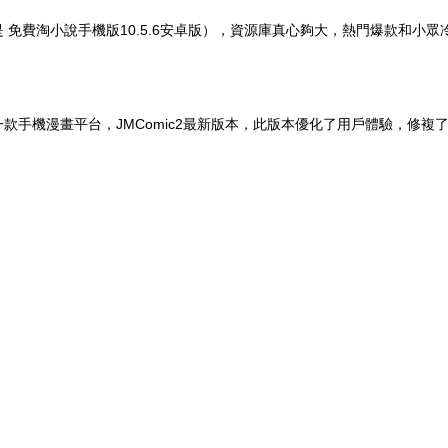
免費淘小說手機版10.5.6安卓版），資源庫真心夠大，熱門爆款和小眾冷
一款手機漫畫平台，JMComic2最新版本，此版本優化了用戶體驗，修