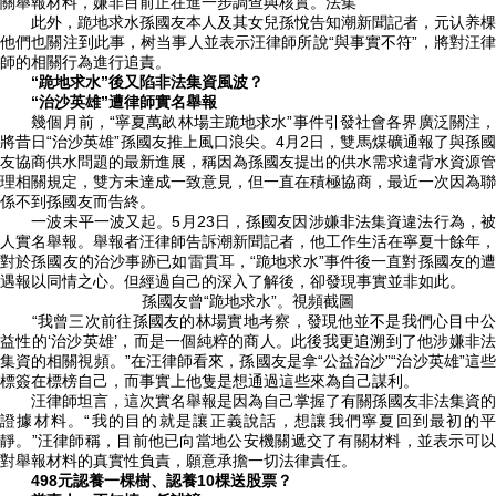
關舉報材料，嫌非目前正在進一步調查與核實。法集
此外，跪地求水孫國友本人及其女兒孫悅告知潮新聞記者，元认养棵
他們也關注到此事，树当事人
並表示汪律師所說“與事實不符”，將對汪律
師的相關行為進行追責。
“跪地求水”後又陷非法集資風波？
“治沙英雄”遭律師實名舉報
幾個月前，“寧夏萬畝林場主跪地求水”事件引發社會各界廣泛關注，
將昔日“治沙英雄”孫國友推上風口浪尖。4月2日，雙馬煤礦通報了與孫國
友協商供水問題的最新進展，稱因為孫國友提出的供水需求違背水資源管
理相關規定，雙方未達成一致意見，但一直在積極協商，最近一次因為聯
係不到孫國友而告終。
一波未平一波又起。5月23日，孫國友因涉嫌非法集資違法行為，被
人實名舉報。舉報者汪律師告訴潮新聞記者，他工作生活在寧夏十餘年，
對於孫國友的治沙事跡已如雷貫耳，“跪地求水”事件後一直對孫國友的遭
遇報以同情之心。但經過自己的深入了解後，卻發現事實並非如此。
孫國友曾“跪地求水”。視頻截圖
“我曾三次前往孫國友的林場實地考察，發現他並不是我們心目中公
益性的‘治沙英雄’，而是一個純粹的商人。此後我更追溯到了他涉嫌非法
集資的相關視頻。”在汪律師看來，孫國友是拿“公益治沙”“治沙英雄”這些
標簽在標榜自己，而事實上他隻是想通過這些來為自己謀利。
汪律師坦言，這次實名舉報是因為自己掌握了有關孫國友非法集資的
證據材料。“我的目的就是讓正義說話，想讓我們寧夏回到最初的平
靜。”汪律師稱，目前他已向當地公安機關遞交了有關材料，並表示可以
對舉報材料的真實性負責，願意承擔一切法律責任。
498元認養一棵樹、認養10棵送股票？