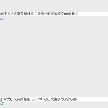
無理由拒絕退還預付款？廣州一商家被罰沒99萬元！
加拿大山火持續蔓延 仍有207起山火處於“失控”狀態