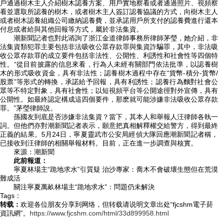
戶通過樹木主人介紹樹木認養方案、用戶實地察看或者通過照片、視頻察
看並選取所認養的樹木，或者樹木主人簽訂認養協議的方式，向樹木主人
或者樹木認養組織公司繳納認養費，並承諾用戶所支付的認養費進行還本
付息或者給與其他回報等方式，屬於非法集資。
潮新聞記者也對此谘詢了浙江金道律師事務所律師茅瑩，她介紹，非
法集資類犯罪主要包括非法吸收公眾存款罪與集資詐騙罪，其中，非法吸
收公眾存款罪的成立要件包括非法性、公開性、利誘性和社會性等四個特
性。“從目前披露的信息來看，行為人未經有關部門依法批準，以認養樹
木的形式吸收資金，具有非法性；認養樹木過程中存在“貨幣-積分-貨幣/
股票”等形式的轉換，承諾給予回報，具有利誘性；認養行為麵對社會公
眾等不特定對象，具有社會性；以短視頻平台等公開途徑對外宣傳，具有
公開性。如最終認定構成這四個要件，那麽就可能涉嫌非法吸收公眾存款
罪。”茅瑩律師說。
孫國友到底是否涉嫌非法集資？當下，其本人和舉報人汪律師各執一
詞。但他們亦對潮新聞記者表示，願意把真相解釋權交給警方，得到最終
正義的結果。5月24日，寧夏靈武市公安局經偵大隊回應潮新聞記者稱，
已接收到汪律師的相關舉報材料。目前，正在進一步調查與核實。
來源：潮新聞
此前報道：
寧夏林場主“跪地求水”引質疑 治沙專家：喬木不會破壞生態但在荒漠
難成活
關注寧夏萬畝林場主“跪地求水”：問題仍未解決
Tags：
转载：
欢迎各位朋友分享到网络，但转载请说明文章出处“fjcshm電子菸
資訊網”。
https://www.fjcshm.com/html/33d899958.html