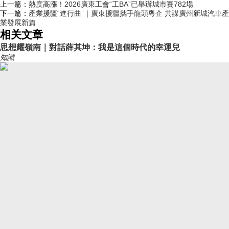
上一篇：
熱度高漲！2026廣東工會“工BA”已舉辦城市賽782場
下一篇：
產業援疆“進行曲”｜廣東援疆攜手龍頭粵企 共謀廣州新城汽車產
業發展新篇
相关文章
思想耀嶺南｜對話薛其坤：我是這個時代的幸運兒
知識