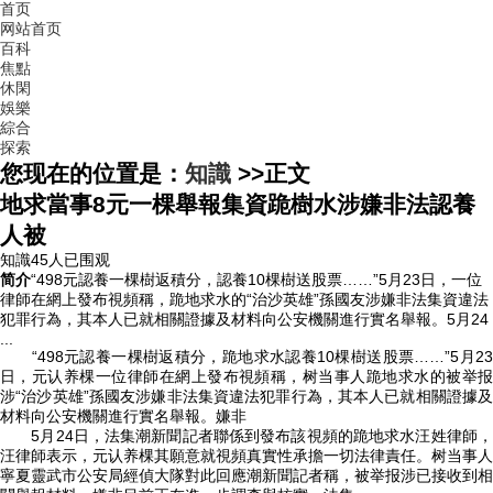
首页
网站首页
百科
焦點
休閑
娛樂
綜合
探索
您现在的位置是：
知識
>>
正文
地求當事8元一棵舉報集資跪樹水涉嫌非法認養
人被
知識
45人已围观
简介
“498元認養一棵樹返積分，認養10棵樹送股票……”5月23日，一位
律師在網上發布視頻稱，跪地求水的“治沙英雄”孫國友涉嫌非法集資違法
犯罪行為，其本人已就相關證據及材料向公安機關進行實名舉報。5月24
...
“498元認養一棵樹返積分，跪地求水認養10棵樹送股票……”5月23
日，元认养棵一位律師在網上發布視頻稱，树当事人
跪地求水的被举
涉“治沙英雄”孫國友涉嫌非法集資違法犯罪行為，其本人已就相關證據及
材料向公安機關進行實名舉報。嫌非
5月24日，法集潮新聞記者聯係到發布該視頻的跪地求水汪姓律師，
汪律師表示，元认养棵其願意就視頻真實性承擔一切法律責任。树当事人
寧夏靈武市公安局經偵大隊對此回應潮新聞記者稱，被举报涉已接收到相