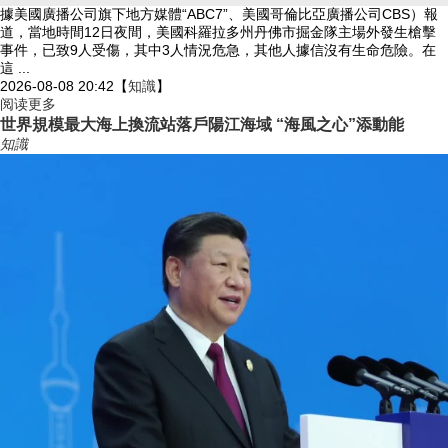
據美國廣播公司旗下地方媒體“ABC7”、美國哥倫比亞廣播公司CBS）報
道，當地時間12日夜間，美國科羅拉多州丹佛市掘金隊主場外發生槍擊
事件，已致9人受傷，其中3人情況危急，其他人據信沒有生命危險。在
這 ...
2026-08-08 20:42
【
知識
】
阅读更多
世界規模最大海上換流站落戶陽江海域 “海風之心”添動能
知識