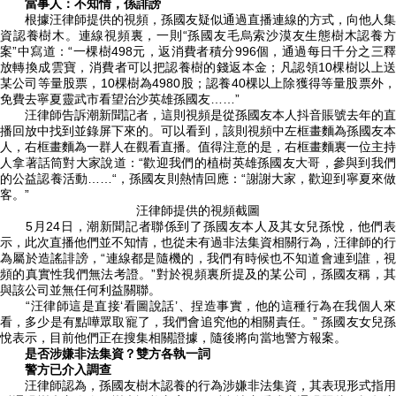
當事人：不知情，係誹謗
根據汪律師提供的視頻，孫國友疑似通過直播連線的方式，向他人集
資認養樹木。連線視頻裏，一則“孫國友毛烏索沙漠友生態樹木認養方
案”中寫道：“一棵樹498元，返消費者積分996個，通過每日千分之三釋
放轉換成雲寶，消費者可以把認養樹的錢返本金；凡認領10棵樹以上送
某公司等量股票，10棵樹為4980股；認養40棵以上除獲得等量股票外，
免費去寧夏靈武市看望治沙英雄孫國友……”
汪律師告訴潮新聞記者，這則視頻是從孫國友本人抖音賬號去年的直
播回放中找到並錄屏下來的。可以看到，該則視頻中左框畫麵為孫國友本
人，右框畫麵為一群人在觀看直播。值得注意的是，右框畫麵裏一位主持
人拿著話筒對大家說道：“歡迎我們的植樹英雄孫國友大哥，參與到我們
的公益認養活動……“，孫國友則熱情回應：“謝謝大家，歡迎到寧夏來做
客。”
汪律師提供的視頻截圖
5月24日，潮新聞記者聯係到了孫國友本人及其女兒孫悅，他們表
示，此次直播他們並不知情，也從未有過非法集資相關行為，汪律師的行
為屬於造謠誹謗，“連線都是隨機的，我們有時候也不知道會連到誰，視
頻的真實性我們無法考證。”對於視頻裏所提及的某公司，孫國友稱，其
與該公司並無任何利益關聯。
“汪律師這是直接‘看圖說話’、捏造事實，他的這種行為在我個人來
看，多少是有點嘩眾取寵了，我們會追究他的相關責任。” 孫國友女兒孫
悅表示，目前他們正在搜集相關證據，隨後將向當地警方報案。
是否涉嫌非法集資？雙方各執一詞
警方已介入調查
汪律師認為，孫國友樹木認養的行為涉嫌非法集資，其表現形式指用