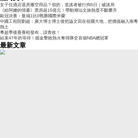
女子住酒店退房搬空用品？假的，造謠者被行拘5日｜破謠局
《給阿嬤的情書》票房超15億元！帶動潮汕文旅熱度不斷攀升
歐冠決賽：曼城1比0戰勝國際米蘭
中國工程院劉超：廣大博士博士後把論文寫在祖國大地，把價值融入南粵
熱土
粵超季後賽賽程發布，請查收！
結束47年的等待！掘金擊敗熱火奪得隊史首個NBA總冠軍
最新文章