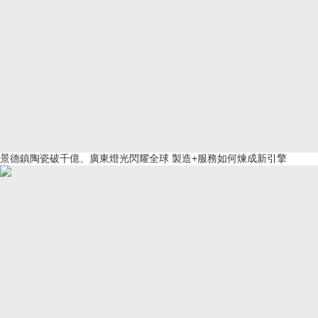
景德鎮陶瓷破千億、廣東燈光閃耀全球 製造+服務如何煉成新引擎