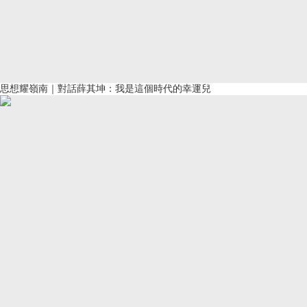
思想耀嶺南｜對話薛其坤：我是這個時代的幸運兒